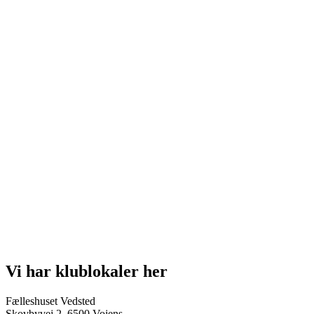
Vi har klublokaler her
Fælleshuset Vedsted
Skovbyvej 2, 6500 Vojens