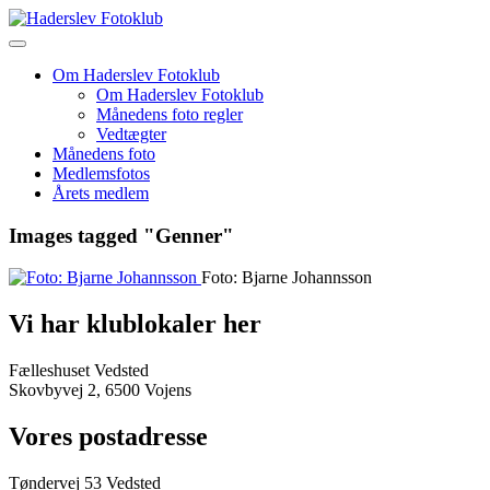
Skip
to
content
Om Haderslev Fotoklub
Om Haderslev Fotoklub
Månedens foto regler
Vedtægter
Månedens foto
Medlemsfotos
Årets medlem
Images tagged "Genner"
Foto: Bjarne Johannsson
Vi har klublokaler her
Fælleshuset Vedsted
Skovbyvej 2, 6500 Vojens
Vores postadresse
Tøndervej 53 Vedsted