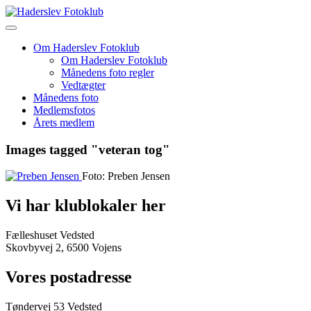
Skip
to
content
Om Haderslev Fotoklub
Om Haderslev Fotoklub
Månedens foto regler
Vedtægter
Månedens foto
Medlemsfotos
Årets medlem
Images tagged "veteran tog"
Foto: Preben Jensen
Vi har klublokaler her
Fælleshuset Vedsted
Skovbyvej 2, 6500 Vojens
Vores postadresse
Tøndervej 53 Vedsted